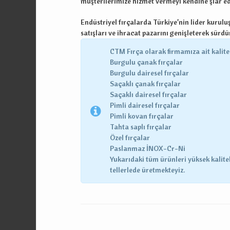
müşterilerimize hizmet vermeyi kendine şiar ed
Endüstriyel fırçalarda Türkiye’nin lider kurulu
satışları ve ihracat pazarını genişleterek sürd
CTM Fırça olarak firmamıza ait kalit
Burgulu çanak fırçalar
Burgulu dairesel fırçalar
Saçaklı çanak fırçalar
Saçaklı dairesel fırçalar
Pimli dairesel fırçalar
Pimli kovan fırçalar
Tahta saplı fırçalar
Özel fırçalar
Paslanmaz İNOX-Cr-Ni
Yukarıdaki tüm ürünleri yüksek kalite
tellerlede üretmekteyiz.