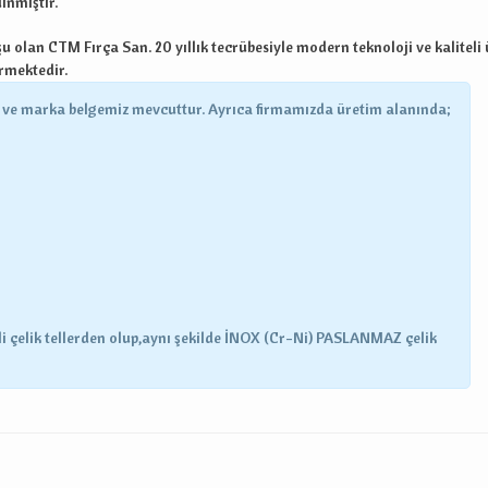
inmiştir.
şu olan CTM Fırça San. 20 yıllık tecrübesiyle modern teknoloji ve kalitel
ürmektedir.
e ve marka belgemiz mevcuttur. Ayrıca firmamızda üretim alanında;
li çelik tellerden olup,aynı şekilde İNOX (Cr-Ni) PASLANMAZ çelik