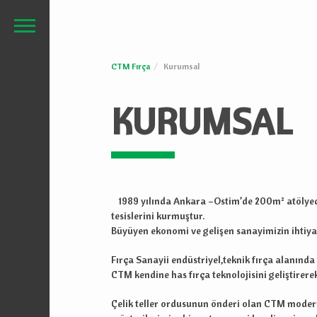
CTM Fırça
Kurumsal
KURUMSAL
1989 yılında Ankara –Ostim’de 200m² atölyed
tesislerini kurmuştur.
Büyüyen ekonomi ve gelişen sanayimizin ihtiy
Fırça Sanayii endüstriyel,teknik fırça alanında 
CTM kendine has fırça teknolojisini geliştirerek
Çelik teller ordusunun önderi olan CTM modern 