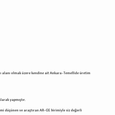
ı alanı olmak üzere kendine ait Ankara-Temellide üretim
alarak yapmıştır.
mi düşünen ve araştıran AR-GE birimiyle siz değerli